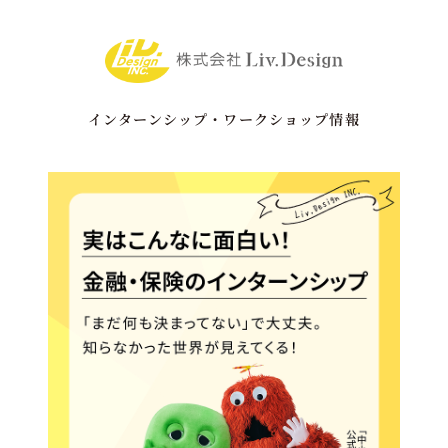
内
容
を
ス
キ
インターンシップ・ワークショップ情報
ッ
プ